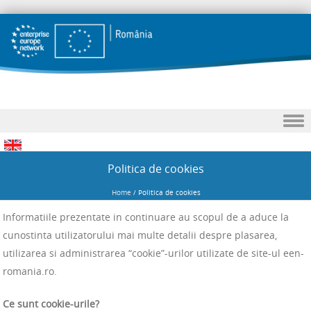
Portal national reteaua Enterprise Europe Romania – Sprijina IMM-urile ambitioase sa inoveze si sa creasca international
Reteaua Enterprise Europe Romania
Skip to content
Politica de cookies
Home
/
Politica de cookies
Informatiile prezentate in continuare au scopul de a aduce la
cunostinta utilizatorului mai multe detalii despre plasarea,
utilizarea si administrarea “cookie”-urilor utilizate de site-ul een-
romania.ro.
Ce sunt cookie-urile?