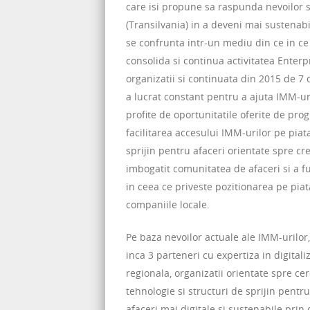
care isi propune sa raspunda nevoilor 
(Transilvania) in a deveni mai sustenabil
se confrunta intr-un mediu din ce in ce 
consolida si continua activitatea Enter
organizatii si continuata din 2015 de 7 
a lucrat constant pentru a ajuta IMM-uri
profite de oportunitatile oferite de prog
facilitarea accesului IMM-urilor pe piata 
sprijin pentru afaceri orientate spre cr
imbogatit comunitatea de afaceri si a f
in ceea ce priveste pozitionarea pe pia
companiile locale.
Pe baza nevoilor actuale ale IMM-urilor,
inca 3 parteneri cu expertiza in digitali
regionala, organizatii orientate spre cer
tehnologie si structuri de sprijin pentru
afaceri mai digitale si sustenabile prin 