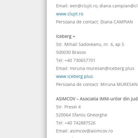
Email: een@clujit.ro, diana.campian@clu
www.clujit.ro
Persoana de contact: Diana CAMPIAN
Iceberg +
Str. Mihail Sadoveanu, nr. 6, ap 5
500030 Brasov
Tel: +40 730657701
Email: miruna.muresan@iceberg.plus
www.iceberg.plus
Persoana de contact: Miruna MURESAN
ASIMCOV – Asociatia IMM-urilor din ju
Str. Presei 4
520064 Sfantu Gheorghe
Tel: +40 742887526
Email: asimcov@asimcov.ro