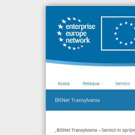
Portal national reteaua Enterprise Europe R
Reteaua Enterprise Europe 
Skip to content
Acasa
Reteaua
Servicii
Menu
BISNet Transylvania
„
BISNet Transylvania – Servicii in sprijinu