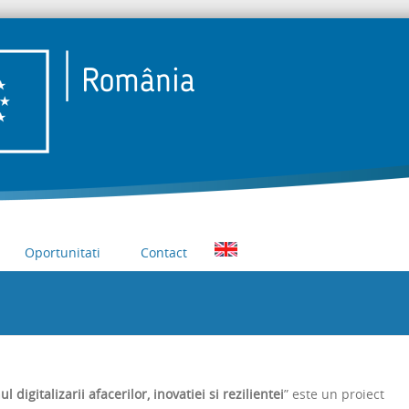
omania – Sprijina IMM-urile ambitioase sa inoveze si sa creasca in
Romania
Oportunitati
Contact
l digitalizarii afacerilor, inovatiei si rezilientei
” este un proiect