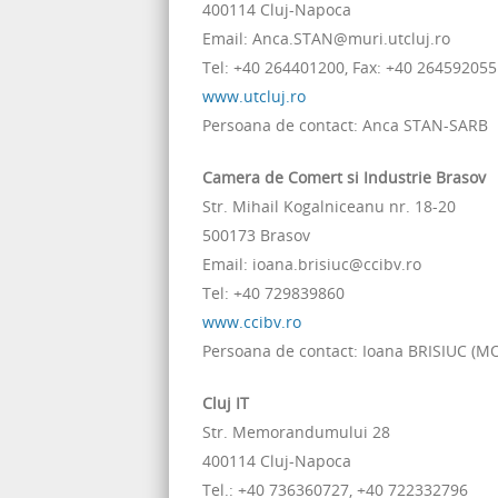
400114 Cluj-Napoca
Email: Anca.STAN@muri.utcluj.ro
Tel: +40 264401200, Fax: +40 264592055
www.utcluj.ro
Persoana de contact: Anca STAN-SARB
Camera de Comert si Industrie Brasov
Str. Mihail Kogalniceanu nr. 18-20
500173 Brasov
Email: ioana.brisiuc@ccibv.ro
Tel: +40 729839860
www.ccibv.ro
Persoana de contact: Ioana BRISIUC (
Cluj IT
Str. Memorandumului 28
400114 Cluj-Napoca
Tel.: +40 736360727, +40 722332796