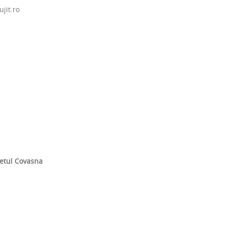
jit.ro
detul Covasna