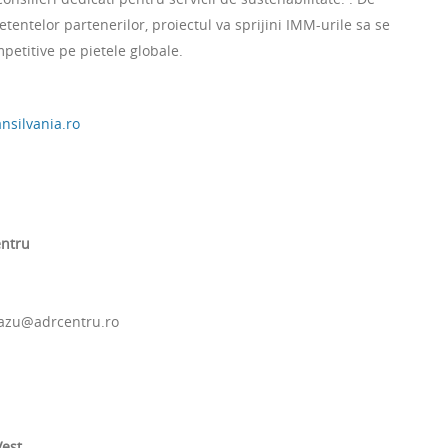
entelor partenerilor, proiectul va sprijini IMM-urile sa se
petitive pe pietele globale.
nsilvania.ro
entru
eazu@adrcentru.ro
Vest