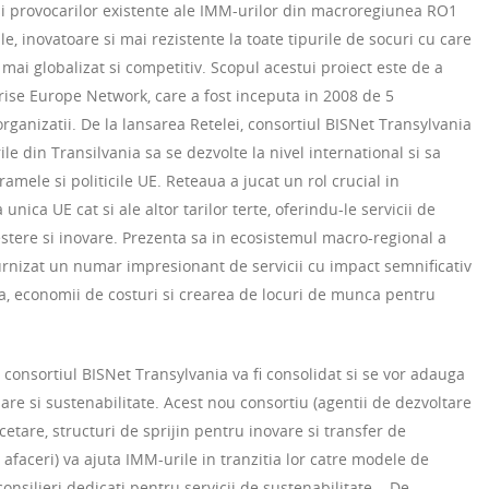
si provocarilor existente ale IMM-urilor din macroregiunea RO1
e, inovatoare si mai rezistente la toate tipurile de socuri cu care
mai globalizat si competitiv. Scopul acestui proiect este de a
prise Europe Network, care a fost inceputa in 2008 de 5
organizatii. De la lansarea Retelei, consortiul BISNet Transylvania
le din Transilvania sa se dezvolte la nivel international si sa
ramele si politicile UE. Reteaua a jucat un rol crucial in
unica UE cat si ale altor tarilor terte, oferindu-le servicii de
estere si inovare. Prezenta sa in ecosistemul macro-regional a
urnizat un numar impresionant de servicii cu impact semnificativ
ta, economii de costuri si crearea de locuri de munca pentru
 consortiul BISNet Transylvania va fi consolidat si se vor adauga
zare si sustenabilitate. Acest nou consortiu (agentii de dezvoltare
cetare, structuri de sprijin pentru inovare si transfer de
 afaceri) va ajuta IMM-urile in tranzitia lor catre modele de
consilieri dedicati pentru servicii de sustenabilitate. . De