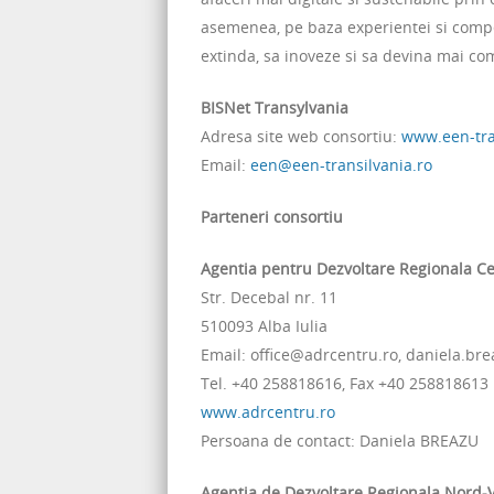
asemenea, pe baza experientei si compet
extinda, sa inoveze si sa devina mai com
BISNet Transylvania
Adresa site web consortiu:
www.een-tra
Email:
een@een-transilvania.ro
Parteneri consortiu
Agentia pentru Dezvoltare Regionala C
Str. Decebal nr. 11
510093 Alba Iulia
Email: office@adrcentru.ro, daniela.br
Tel. +40 258818616, Fax +40 258818613
www.adrcentru.ro
Persoana de contact: Daniela BREAZU
Agentia de Dezvoltare Regionala Nord-