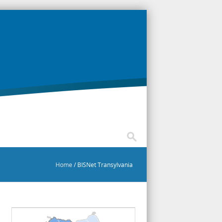
ternational
Home
/
BISNet Transylvania